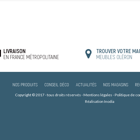
LIVRAISON
TROUVER VOTRE MA
EN FRANCE MÉTROPOLITAINE
MEUBLES OLÉRON
NOS PRODUITS
CONSEIL DÉCO
ACTUALITÉS
NOS MAGASINS
RE
Copyright © 2017 - tous droits réservés -
Mentions légales
-
Politique de c
Réalisation Inodia