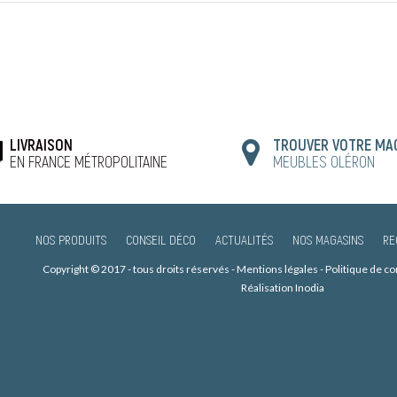
LIVRAISON
TROUVER VOTRE MA
EN FRANCE MÉTROPOLITAINE
MEUBLES OLÉRON
NOS PRODUITS
CONSEIL DÉCO
ACTUALITÉS
NOS MAGASINS
RE
Copyright © 2017 - tous droits réservés -
Mentions légales
-
Politique de c
Réalisation Inodia