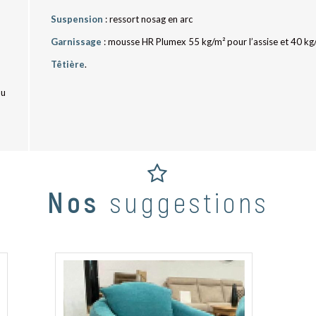
Suspension
: ressort nosag en arc
Garnissage
: mousse HR Plumex 55 kg/m² pour l’assise et 40 kg/
Têtière
.
au
Nos
suggestions