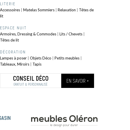
LITERIE
Accessoires
|
Matelas Sommiers
|
Relaxation
|
Têtes de
lit
ESPACE NUIT
Armoires, Dressing & Commodes
|
Lits / Chevets
|
Têtes de lit
DÉCORATION
Lampes à poser
|
Objets Déco
|
Petits meubles
|
Tableaux, Miroirs
|
Tapis
CONSEIL DÉCO
EN SAVOIR +
GRATUIT & PERSONNALISÉ
GASIN