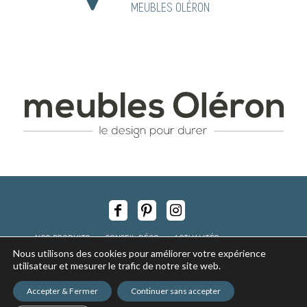
MEUBLES OLÉRON
NOS PRODUITS
CONSEIL DÉCO
ACTUALITÉS
NOS MAGASINS
RECRUTEMENT
Nous utilisons des cookies pour améliorer votre expérience
utilisateur et mesurer le trafic de notre site web.
Copyright © 2017 - tous droits réservés -
Mentions légales
-
Politique
de confidentialité des données
-
Réalisation Inodia
Accepter & Fermer
Continuer sans accepter