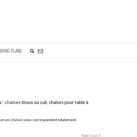
BONS PLANS
s :
chaises
tissus ou cuir, chaises pour table à
que vos
chaises
vous correspondent totalement.
Page 1 sur 3