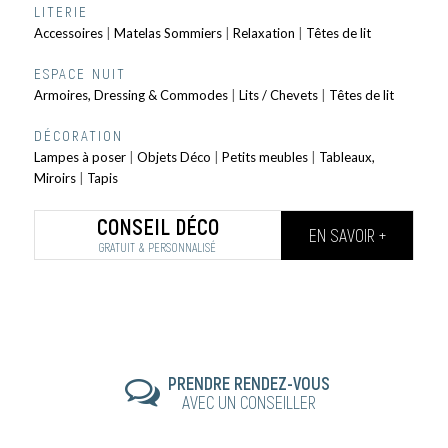
LITERIE
Accessoires
|
Matelas Sommiers
|
Relaxation
|
Têtes de lit
ESPACE NUIT
Armoires, Dressing & Commodes
|
Lits / Chevets
|
Têtes de lit
DÉCORATION
Lampes à poser
|
Objets Déco
|
Petits meubles
|
Tableaux,
Miroirs
|
Tapis
CONSEIL DÉCO
EN SAVOIR +
GRATUIT & PERSONNALISÉ
PRENDRE RENDEZ-VOUS
AVEC UN CONSEILLER