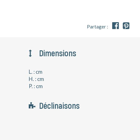


Partager :
Dimensions
L. : cm
H. : cm
P. : cm
Déclinaisons