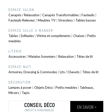
ESPACE SALON
Canapés / Relaxation
|
Canapés Transformables
|
Fauteuils
|
Fauteuils Releveur
|
Meubles TV
|
Stressless
|
Tables basses
ESPACE SALLE À MANGER
Tables
|
Enfilades
|
Vitrine et compléments
|
Chaises
|
Petits
meubles
LITERIE
Accessoires
|
Matelas Sommiers
|
Relaxation
|
Têtes de lit
ESPACE NUIT
Armoires, Dressing & Commodes
|
Lits / Chevets
|
Têtes de lit
DÉCORATION
Lampes à poser
|
Objets Déco
|
Petits meubles
|
Tableaux,
Miroirs
|
Tapis
CONSEIL DÉCO
EN SAVOIR +
GRATUIT & PERSONNALISÉ