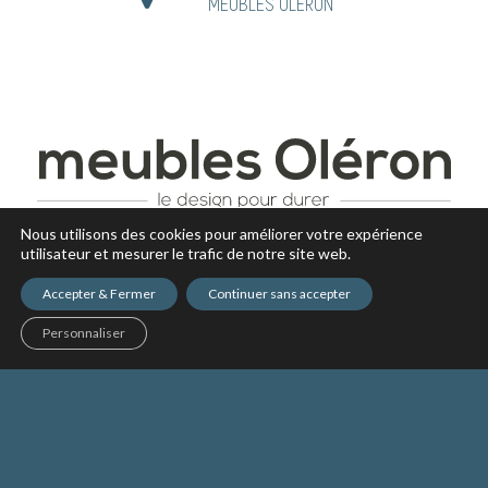
MEUBLES OLÉRON
Nous utilisons des cookies pour améliorer votre expérience
utilisateur et mesurer le trafic de notre site web.
Accepter & Fermer
Continuer sans accepter
Personnaliser
NOS PRODUITS
CONSEIL DÉCO
ACTUALITÉS
NOS MAGASINS
RECRUTEMENT
Copyright © 2017 - tous droits réservés -
Mentions légales
-
Politique
de confidentialité des données
-
Réalisation Inodia