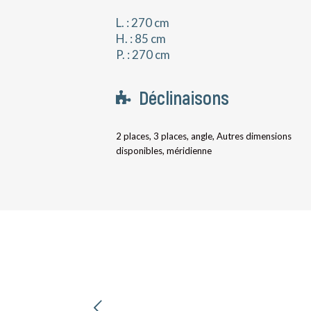
L. : 270 cm
H. : 85 cm
P. : 270 cm
Déclinaisons
2 places, 3 places, angle, Autres dimensions
disponibles, méridienne
nt