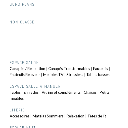
BONS PLANS
NON CLASSÉ
ESPACE SALON
Canapés / Relaxation
|
Canapés Transformables
|
Fauteuils
|
Fauteuils Releveur
|
Meubles TV
|
Stressless
|
Tables basses
ESPACE SALLE À MANGER
Tables
|
Enfilades
|
Vitrine et compléments
|
Chaises
|
Petits
meubles
LITERIE
Accessoires
|
Matelas Sommiers
|
Relaxation
|
Têtes de lit
ESPACE NUIT