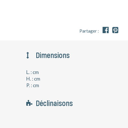


Partager :
Dimensions
L. : cm
H. : cm
P. : cm
Déclinaisons