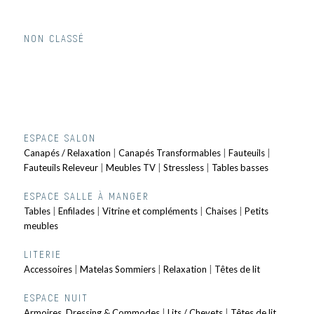
NON CLASSÉ
ESPACE SALON
Canapés / Relaxation
|
Canapés Transformables
|
Fauteuils
|
Fauteuils Releveur
|
Meubles TV
|
Stressless
|
Tables basses
ESPACE SALLE À MANGER
Tables
|
Enfilades
|
Vitrine et compléments
|
Chaises
|
Petits
meubles
LITERIE
Accessoires
|
Matelas Sommiers
|
Relaxation
|
Têtes de lit
ESPACE NUIT
Armoires, Dressing & Commodes
|
Lits / Chevets
|
Têtes de lit