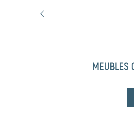
nt
MEUBLES 