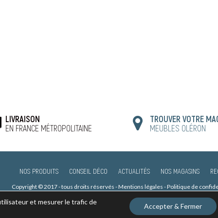
LIVRAISON
TROUVER VOTRE MA
EN FRANCE MÉTROPOLITAINE
MEUBLES OLÉRON
NOS PRODUITS
CONSEIL DÉCO
ACTUALITÉS
NOS MAGASINS
RE
Copyright © 2017 - tous droits réservés -
Mentions légales
-
Politique de confid
Inodia
ilisateur et mesurer le trafic de
Accepter & Fermer