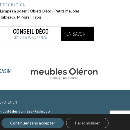
DÉCORATION
Lampes à poser
|
Objets Déco
|
Petits meubles
|
Tableaux, Miroirs
|
Tapis
CONSEIL DÉCO
EN SAVOIR +
GRATUIT & PERSONNALISÉ
GASIN
CRUTEMENT
entialité des données
-
Réalisation
Continuer sans accepter
Personnaliser