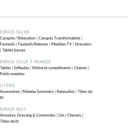
ESPACE SALON
Canapés / Relaxation
|
Canapés Transformables
|
Fauteuils
|
Fauteuils Releveur
|
Meubles TV
|
Stressless
|
Tables basses
ESPACE SALLE À MANGER
Tables
|
Enfilades
|
Vitrine et compléments
|
Chaises
|
Petits meubles
LITERIE
Accessoires
|
Matelas Sommiers
|
Relaxation
|
Têtes de
lit
ESPACE NUIT
Armoires, Dressing & Commodes
|
Lits / Chevets
|
Têtes de lit