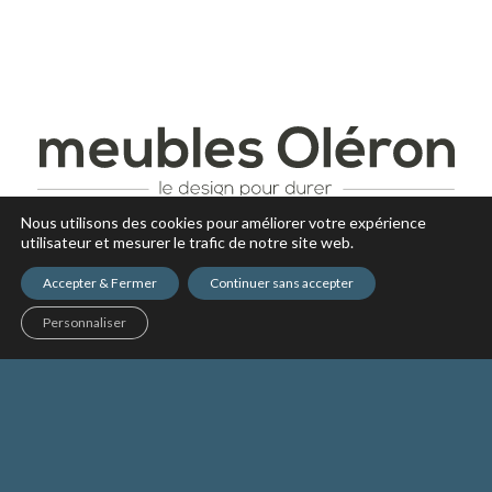
Nous utilisons des cookies pour améliorer votre expérience
utilisateur et mesurer le trafic de notre site web.
Accepter & Fermer
Continuer sans accepter
Personnaliser
NOS PRODUITS
CONSEIL DÉCO
ACTUALITÉS
NOS MAGASINS
RECRUTEMENT
Copyright © 2017 - tous droits réservés -
Mentions légales
-
Politique
de confidentialité des données
-
Réalisation Inodia