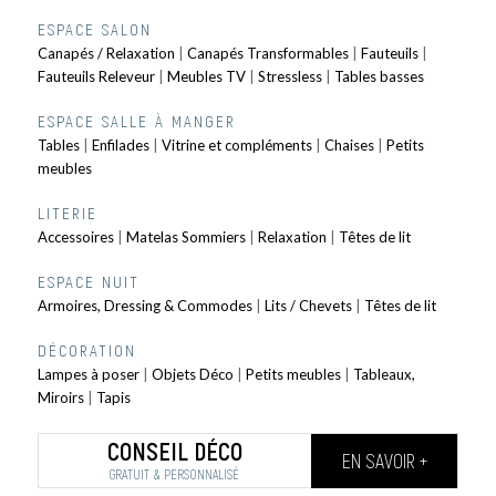
ESPACE SALON
Canapés / Relaxation
|
Canapés Transformables
|
Fauteuils
|
Fauteuils Releveur
|
Meubles TV
|
Stressless
|
Tables basses
ESPACE SALLE À MANGER
Tables
|
Enfilades
|
Vitrine et compléments
|
Chaises
|
Petits
meubles
LITERIE
Accessoires
|
Matelas Sommiers
|
Relaxation
|
Têtes de lit
ESPACE NUIT
Armoires, Dressing & Commodes
|
Lits / Chevets
|
Têtes de lit
DÉCORATION
Lampes à poser
|
Objets Déco
|
Petits meubles
|
Tableaux,
Miroirs
|
Tapis
CONSEIL DÉCO
EN SAVOIR +
GRATUIT & PERSONNALISÉ