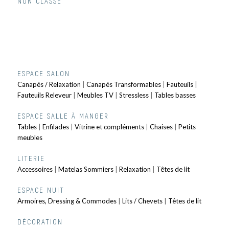
NON CLASSÉ
ESPACE SALON
Canapés / Relaxation
|
Canapés Transformables
|
Fauteuils
|
Fauteuils Releveur
|
Meubles TV
|
Stressless
|
Tables basses
ESPACE SALLE À MANGER
Tables
|
Enfilades
|
Vitrine et compléments
|
Chaises
|
Petits
meubles
LITERIE
Accessoires
|
Matelas Sommiers
|
Relaxation
|
Têtes de lit
ESPACE NUIT
Armoires, Dressing & Commodes
|
Lits / Chevets
|
Têtes de lit
DÉCORATION