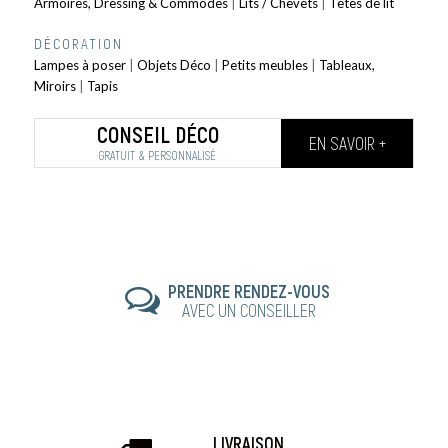
Armoires, Dressing & Commodes
|
Lits / Chevets
|
Têtes de lit
DÉCORATION
Lampes à poser
|
Objets Déco
|
Petits meubles
|
Tableaux,
Miroirs
|
Tapis
CONSEIL DÉCO
EN SAVOIR +
GRATUIT & PERSONNALISÉ
PRENDRE RENDEZ-VOUS
AVEC UN CONSEILLER
LIVRAISON