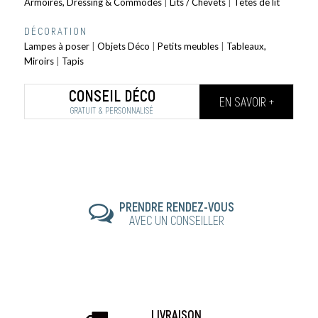
Armoires, Dressing & Commodes
|
Lits / Chevets
|
Têtes de lit
DÉCORATION
Lampes à poser
|
Objets Déco
|
Petits meubles
|
Tableaux,
Miroirs
|
Tapis
CONSEIL DÉCO
EN SAVOIR +
GRATUIT & PERSONNALISÉ
PRENDRE RENDEZ-VOUS
AVEC UN CONSEILLER
LIVRAISON