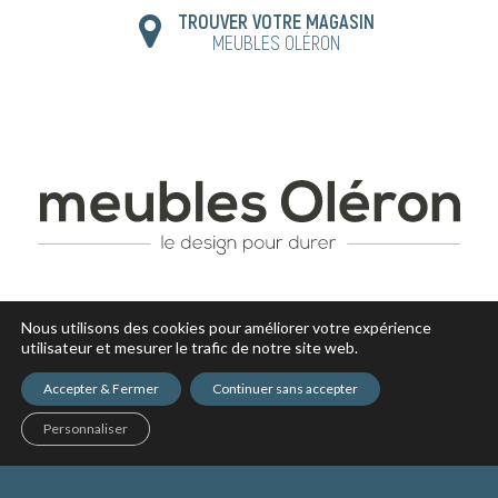
TROUVER VOTRE MAGASIN
MEUBLES OLÉRON
Nous utilisons des cookies pour améliorer votre expérience
utilisateur et mesurer le trafic de notre site web.
Accepter & Fermer
Continuer sans accepter
NOS PRODUITS
CONSEIL DÉCO
ACTUALITÉS
Personnaliser
NOS MAGASINS
RECRUTEMENT
Copyright © 2017 - tous droits réservés -
Mentions légales
-
Politique