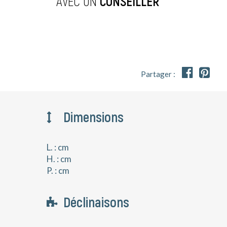
AVEC UN
CONSEILLER


Partager :
Dimensions
L. : cm
H. : cm
P. : cm
Déclinaisons