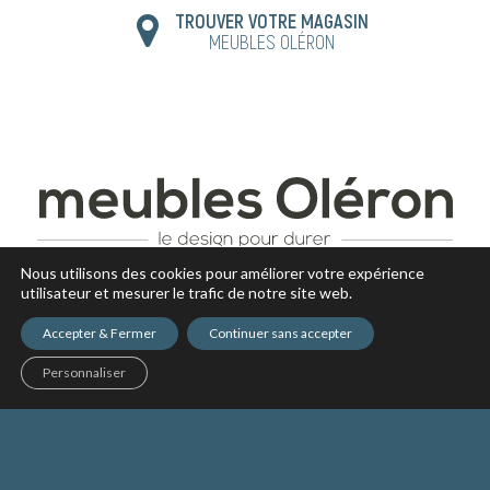
TROUVER VOTRE MAGASIN
MEUBLES OLÉRON
Nous utilisons des cookies pour améliorer votre expérience
utilisateur et mesurer le trafic de notre site web.
Accepter & Fermer
Continuer sans accepter
Personnaliser
NOS PRODUITS
CONSEIL DÉCO
ACTUALITÉS
NOS MAGASINS
RECRUTEMENT
Copyright © 2017 - tous droits réservés -
Mentions légales
-
Politique