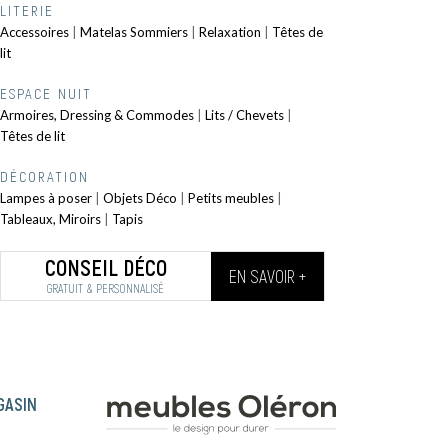
LITERIE
Accessoires
|
Matelas Sommiers
|
Relaxation
|
Têtes de
lit
ESPACE NUIT
Armoires, Dressing & Commodes
|
Lits / Chevets
|
Têtes de lit
DÉCORATION
Lampes à poser
|
Objets Déco
|
Petits meubles
|
Tableaux, Miroirs
|
Tapis
CONSEIL DÉCO
EN SAVOIR +
GRATUIT & PERSONNALISÉ
GASIN