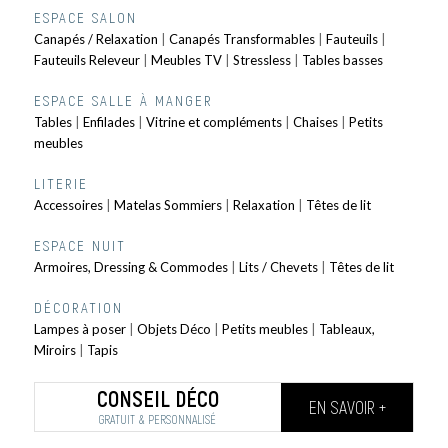
ESPACE SALON
Canapés / Relaxation
|
Canapés Transformables
|
Fauteuils
|
Fauteuils Releveur
|
Meubles TV
|
Stressless
|
Tables basses
ESPACE SALLE À MANGER
Tables
|
Enfilades
|
Vitrine et compléments
|
Chaises
|
Petits
meubles
LITERIE
Accessoires
|
Matelas Sommiers
|
Relaxation
|
Têtes de lit
ESPACE NUIT
Armoires, Dressing & Commodes
|
Lits / Chevets
|
Têtes de lit
DÉCORATION
Lampes à poser
|
Objets Déco
|
Petits meubles
|
Tableaux,
Miroirs
|
Tapis
CONSEIL DÉCO
EN SAVOIR +
GRATUIT & PERSONNALISÉ