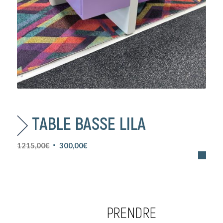
TABLE BASSE LILA
Le
Le
1215,00
€
300,00
€
prix
prix
initial
actuel
était :
est :
1215,00€.
300,00€.
PRENDRE