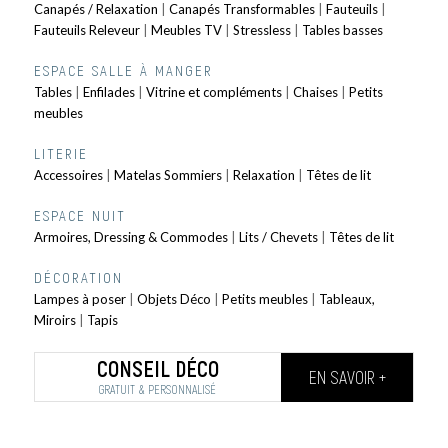
Canapés / Relaxation
|
Canapés Transformables
|
Fauteuils
|
Fauteuils Releveur
|
Meubles TV
|
Stressless
|
Tables basses
ESPACE SALLE À MANGER
Tables
|
Enfilades
|
Vitrine et compléments
|
Chaises
|
Petits
meubles
LITERIE
Accessoires
|
Matelas Sommiers
|
Relaxation
|
Têtes de lit
ESPACE NUIT
Armoires, Dressing & Commodes
|
Lits / Chevets
|
Têtes de lit
DÉCORATION
Lampes à poser
|
Objets Déco
|
Petits meubles
|
Tableaux,
Miroirs
|
Tapis
CONSEIL DÉCO
EN SAVOIR +
GRATUIT & PERSONNALISÉ