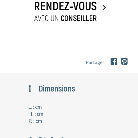
RENDEZ-VOUS
AVEC UN
CONSEILLER


Partager :
Dimensions
L. : cm
H. : cm
P. : cm