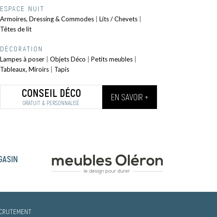
ESPACE NUIT
Armoires, Dressing & Commodes
|
Lits / Chevets
|
Têtes de lit
DÉCORATION
Lampes à poser
|
Objets Déco
|
Petits meubles
|
Tableaux, Miroirs
|
Tapis
CONSEIL DÉCO
EN SAVOIR +
GRATUIT & PERSONNALISÉ
GASIN
CRUTEMENT