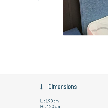
Dimensions
L. : 190 cm
H. : 120 cm