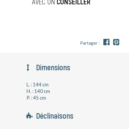
AVEC UN
CONSEILLER


Partager :
Dimensions
L. : 144 cm
H. : 140 cm
P. : 45 cm
Déclinaisons