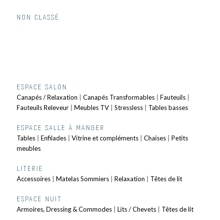
NON CLASSÉ
ESPACE SALON
Canapés / Relaxation
|
Canapés Transformables
|
Fauteuils
|
Fauteuils Releveur
|
Meubles TV
|
Stressless
|
Tables basses
ESPACE SALLE À MANGER
Tables
|
Enfilades
|
Vitrine et compléments
|
Chaises
|
Petits
meubles
LITERIE
Accessoires
|
Matelas Sommiers
|
Relaxation
|
Têtes de lit
ESPACE NUIT
Armoires, Dressing & Commodes
|
Lits / Chevets
|
Têtes de lit