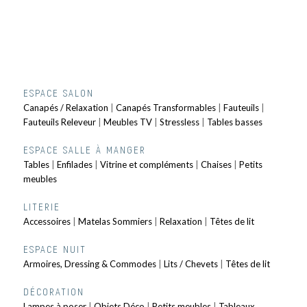
ESPACE SALON
Canapés / Relaxation
|
Canapés Transformables
|
Fauteuils
|
Fauteuils Releveur
|
Meubles TV
|
Stressless
|
Tables basses
ESPACE SALLE À MANGER
Tables
|
Enfilades
|
Vitrine et compléments
|
Chaises
|
Petits
meubles
LITERIE
Accessoires
|
Matelas Sommiers
|
Relaxation
|
Têtes de lit
ESPACE NUIT
Armoires, Dressing & Commodes
|
Lits / Chevets
|
Têtes de lit
DÉCORATION
Lampes à poser
|
Objets Déco
|
Petits meubles
|
Tableaux,